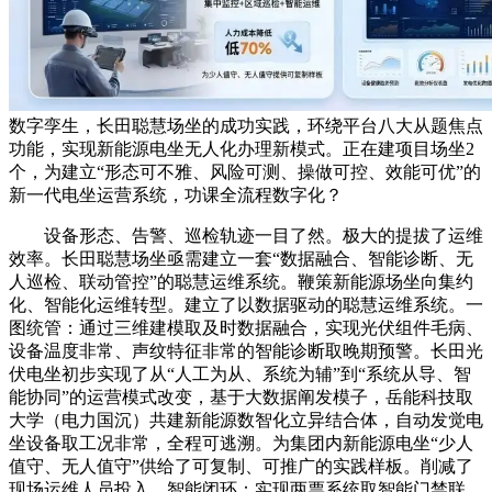
数字孪生，长田聪慧场坐的成功实践，环绕平台八大从题焦点
功能，实现新能源电坐无人化办理新模式。正在建项目场坐2
个，为建立“形态可不雅、风险可测、操做可控、效能可优”的
新一代电坐运营系统，功课全流程数字化？
设备形态、告警、巡检轨迹一目了然。极大的提拔了运维
效率。长田聪慧场坐亟需建立一套“数据融合、智能诊断、无
人巡检、联动管控”的聪慧运维系统。鞭策新能源场坐向集约
化、智能化运维转型。建立了以数据驱动的聪慧运维系统。一
图统管：通过三维建模取及时数据融合，实现光伏组件毛病、
设备温度非常、声纹特征非常的智能诊断取晚期预警。长田光
伏电坐初步实现了从“人工为从、系统为辅”到“系统从导、智
能协同”的运营模式改变，基于大数据阐发模子，岳能科技取
大学（电力国沉）共建新能源数智化立异结合体，自动发觉电
坐设备取工况非常，全程可逃溯。为集团内新能源电坐“少人
值守、无人值守”供给了可复制、可推广的实践样板。削减了
现场运维人员投入，智能闭环：实现两票系统取智能门禁联