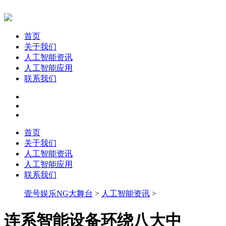
首页
关于我们
人工智能资讯
人工智能应用
联系我们
首页
关于我们
人工智能资讯
人工智能应用
联系我们
壹号娱乐NG大舞台
>
人工智能资讯
>
连系智能设备环绕八大中