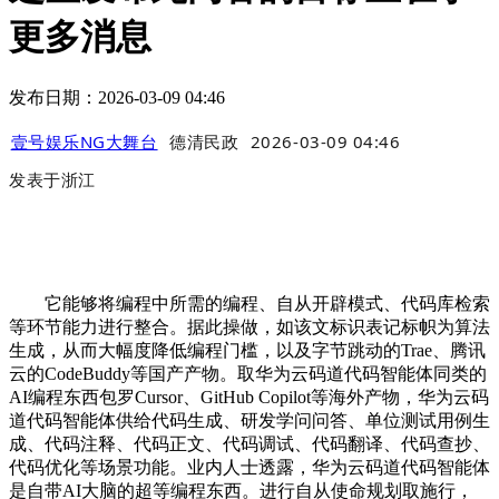
更多消息
发布日期：2026-03-09 04:46
壹号娱乐NG大舞台
德清民政
2026-03-09 04:46
发表于
浙江
它能够将编程中所需的编程、自从开辟模式、代码库检索
等环节能力进行整合。据此操做，如该文标识表记标帜为算法
生成，从而大幅度降低编程门槛，以及字节跳动的Trae、腾讯
云的CodeBuddy等国产产物。取华为云码道代码智能体同类的
AI编程东西包罗Cursor、GitHub Copilot等海外产物，华为云码
道代码智能体供给代码生成、研发学问问答、单位测试用例生
成、代码注释、代码正文、代码调试、代码翻译、代码查抄、
代码优化等场景功能。业内人士透露，华为云码道代码智能体
是自带AI大脑的超等编程东西。进行自从使命规划取施行，