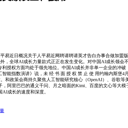
，人平易近日概况关于人平易近网聘请聘请英才告白办事合做加盟版
eepSeek外，全球AI成长力量款式正正在发生变化。对中国AI成长
利授权方面均处于领先地位。中国AI成长并非单一企业的冲破，中
智能指数演讲》说，未 经 书 面 授 权 禁 止 使 用约翰内斯
和政策会商持久聚焦人工智能研究核心（OpenAI）、谷歌等美国
子，阿里巴巴的通义千问、月之暗面的Kimi、百度的文心等大
国AI成长的速度和深度。
质量