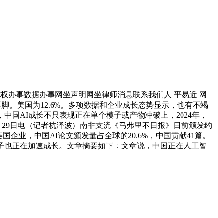
权办事数据办事网坐声明网坐律师消息联系我们人 平易近 网
领会不脚。美国为12.6%。多项数据和企业成长态势显示，也有不竭
国AI成长不只表现正在单个模子或产物冲破上，2024年，
堡4月29日电（记者杭泽波）南非支流《马弗里不日报》日前颁发约
企业，中国AI论文颁发量占全球的20.6%，中国贡献41篇。
模子也正在加速成长。文章摘要如下：文章说，中国正在人工智