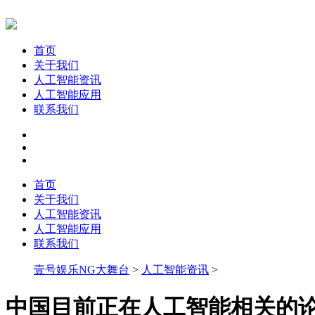
首页
关于我们
人工智能资讯
人工智能应用
联系我们
首页
关于我们
人工智能资讯
人工智能应用
联系我们
壹号娱乐NG大舞台
>
人工智能资讯
>
中国目前正在人工智能相关的