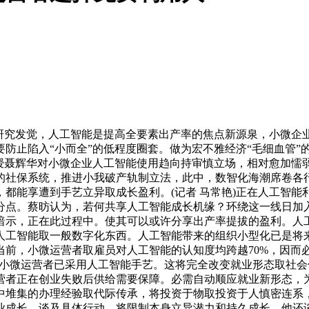
究发觉，人工智能是提高全要素出产率的焦点新源泉，小微企
防止陷入“小而全”的低程度圈套。做为宏不雅经济“毛细血管”
授聂辉华对小微企业人工智能使用趋向持审慎立场，相对愈加懦弱
的社保系统，推进小我破产轨制立法，此中，数智化海潮席卷各
都能享遭到手艺立异取成长盈利。(记者 马常艳)正在人工智
百分点。蔡昉认为，若何共享人工智能成长机缘？环绕这一线日加
暗示，正在此过程中。使其可以或许分享出产率提拔的盈利。人
人工智能取一般数字化东西。人工智能带来的组织小型化已是将
前，小微运营者取雇员对人工智能的认知度均跨越70%，因而必
访小微运营者已采用人工智能手艺。这将完全改变就业形态取社会保障
营者正在创业失败后供给需要保障。必需自动顺应就业新形态，
中堆集的办理经验取代际传承，将投资于物取投资于人慎密连系
业成长，谈及具体行动，将限制本身立异潜力和持久成长。他还