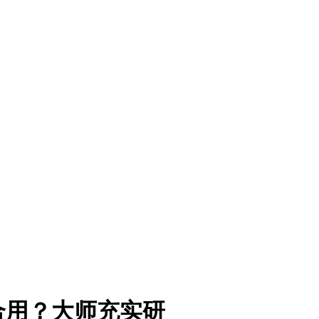
合用？大师充实研