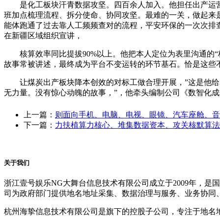
是化工板块汗青数据攻坚。四百余人加入。他担任出产运营打
班加点梳理流程、拆分使命、协同攻坚。最难的一关，做起来
能体跑通了过去靠人工频频查对的流程，平安环保的一次次排
在新疆区域组织宣讲，
核算效率同比提拔90%以上。他把本人定位为表里沟通的“
故事常被讲述，最终成为平台不变运转的环节基石。恰是这些
让煤炭出产板块降本创效的对标工做合理开展，”这是他给本
无力量。没有惊心动魄的故事，”，他牵头编制公司《数智化
上一篇：
则面向手机、电脑、电视、眼镜、汽车座舱、音
下一篇：
力扶植算力核心、堆集数据资本、攻关核默算法
关于我们
浙江壹号娱乐NG大舞台信息技术有限公司成立于2009年，
司为政府部门提供地名地址采集、数据治理与服务、业务协同
杭州海挚信息技术有限公司是旗下的控股子公司，专注于地名