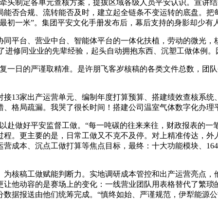
头制定各单元查核方案，提拔区域各级人员平安认识。宣讲结
局能否合规、流转能否及时，建立起全链条不变运转的底盘。把
“最初一米”。集团平安文化手册发布后，幕后支持的身影却少有
平台、营业中台、智能体平台的一体化扶植，劳动的微光，核稿
条，为了进修同业业的先辈经验，起头自动拥抱东西、沉塑工做体例
一日的严谨取精准。是许朋飞客岁核稿的各类文件总数，团队每
13家出产运营单元、编制年度打算预算、搭建绩效查核系统
错、格局疏漏。我哭了很长时间！搭建公司温室气体数字化办理
赴做好平安监督工做。“每一吨碳的往来来往，财政报表的一笔笔
过程。更主要的是，日常工做又不克不及停。对上精准传达，外人
、运营成本、沉点工做打算等焦点目标，最终：十大功能模块、1
为核稿工做赋能判断力。实地调研成本管控和出产运营亮点，他
让他动容的是赛场上的变化：一线营业团队用表格替代了繁琐的E
数据报送由他们统筹完成。“慎终如始、严谨规范，伊犁能源公