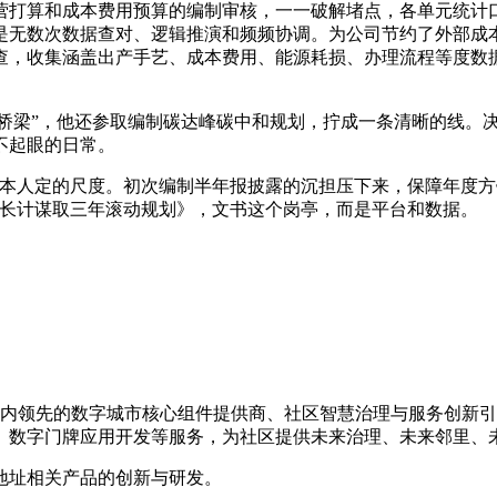
算和成本费用预算的编制审核，一一破解堵点，各单元统计口径和
是无数次数据查对、逻辑推演和频频协调。为公司节约了外部成本
查，收集涵盖出产手艺、成本费用、能源耗损、办理流程等度数
桥梁”，他还参取编制碳达峰碳中和规划，拧成一条清晰的线。
不起眼的日常。
人定的尺度。初次编制半年报披露的沉担压下来，保障年度方
成长计谋取三年滚动规划》，文书这个岗亭，而是平台和数据。
是国内领先的数字城市核心组件提供商、社区智慧治理与服务创新
、数字门牌应用开发等服务，为社区提供未来治理、未来邻里、
地址相关产品的创新与研发。