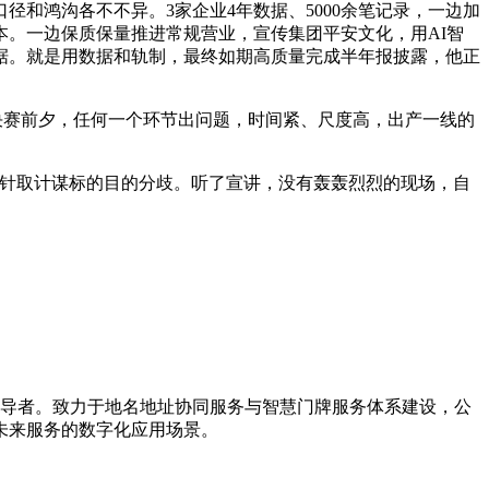
鸿沟各不不异。3家企业4年数据、5000余笔记录，一边加
。一边保质保量推进常规营业，宣传集团平安文化，用AI智
据。就是用数据和轨制，最终如期高质量完成半年报披露，他正
决赛前夕，任何一个环节出问题，时间紧、尺度高，出产一线的
针取计谋标的目的分歧。听了宣讲，没有轰轰烈烈的现场，自
引导者。致力于地名地址协同服务与智慧门牌服务体系建设，公
未来服务的数字化应用场景。