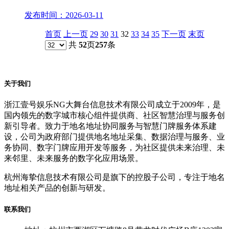
发布时间：2026-03-11
首页
上一页
29
30
31
32
33
34
35
下一页
末页
共
52
页
257
条
关于我们
浙江壹号娱乐NG大舞台信息技术有限公司成立于2009年，是
国内领先的数字城市核心组件提供商、社区智慧治理与服务创
新引导者。致力于地名地址协同服务与智慧门牌服务体系建
设，公司为政府部门提供地名地址采集、数据治理与服务、业
务协同、数字门牌应用开发等服务，为社区提供未来治理、未
来邻里、未来服务的数字化应用场景。
杭州海挚信息技术有限公司是旗下的控股子公司，专注于地名
地址相关产品的创新与研发。
联系我们