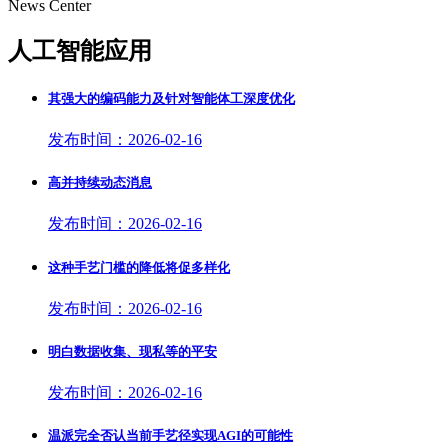
News Center
人工智能应用
其强大的编码能力及针对智能体工深度优化
发布时间：2026-02-16
高并持续动态消息
发布时间：2026-02-16
这种手艺门槛的降低将促多样化
发布时间：2026-02-16
明白数据收集、现私等的平安
发布时间：2026-02-16
温派完全否认当前手艺径实现AGI的可能性