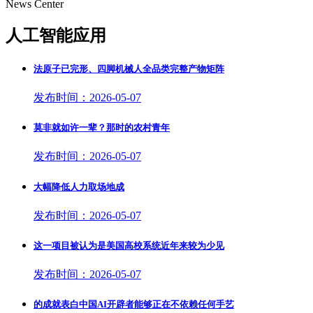
News Center
人工智能应用
法原子已完形、四脚机械人全品类完整产物矩阵
发布时间：2026-05-07
莫非就如许一辈？那时的农村青年
发布时间：2026-05-07
大幅降低人力取场地成
发布时间：2026-05-07
这一项目被认为是美国高校系统近年来较为少见
发布时间：2026-05-07
的成就表白中国AI开辟者能够正在不依赖任何手艺