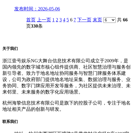
发布时间：2026-05-06
首页
上一页
1
2
3
4
5
6
7
下一页
末页
共
66
页
330
条
关于我们
浙江壹号娱乐NG大舞台信息技术有限公司成立于2009年，是
国内领先的数字城市核心组件提供商、社区智慧治理与服务创
新引导者。致力于地名地址协同服务与智慧门牌服务体系建
设，公司为政府部门提供地名地址采集、数据治理与服务、业
务协同、数字门牌应用开发等服务，为社区提供未来治理、未
来邻里、未来服务的数字化应用场景。
杭州海挚信息技术有限公司是旗下的控股子公司，专注于地名
地址相关产品的创新与研发。
联系我们